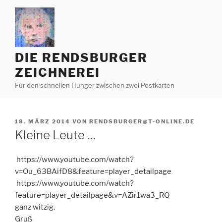
Zum
Inhalt
springen
DIE RENDSBURGER
ZEICHNEREI
Für den schnellen Hunger zwischen zwei Postkarten
VERÖFFENTLICHT
18. MÄRZ 2014
VON
RENDSBURGER@T-ONLINE.DE
AM
Kleine Leute …
https://www.youtube.com/watch?
v=Ou_63BAifD8&feature=player_detailpage
https://www.youtube.com/watch?
feature=player_detailpage&v=AZir1wa3_RQ
ganz witzig.
Gruß