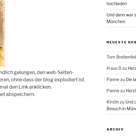
hochladen
Und dann war s
München
NEUESTE KO
Tom Breitenfel
H aus D
zu
Herz
ndlich gelungen, den web-Seiten-
ren, ohne dass der blog explodiert ist.
Panne
zu
Die l
mal den Link anklicken.
Panne
zu
Herzl
net abspeichern.
Kirstin
zu
Und d
Besuch in Mün
ARCHIV