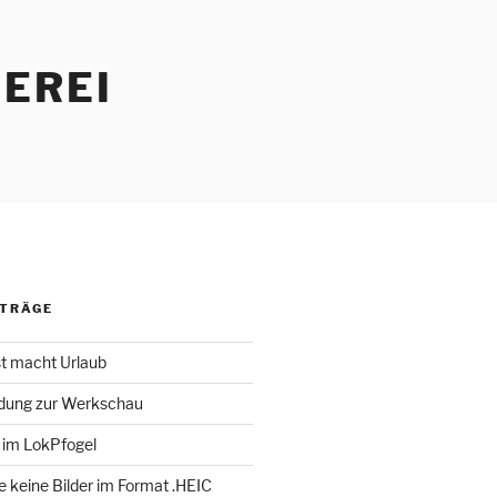
EREI
ITRÄGE
st macht Urlaub
adung zur Werkschau
 im LokPfogel
te keine Bilder im Format .HEIC