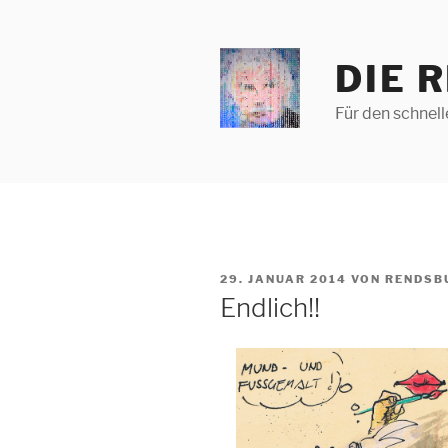
Zum
Inhalt
springen
DIE 
Für den schnel
VERÖFFENTLICHT
29. JANUAR 2014
VON
RENDSB
AM
Endlich!!