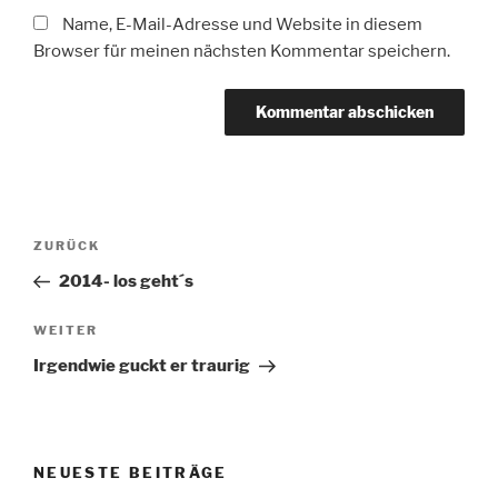
Name, E-Mail-Adresse und Website in diesem
Browser für meinen nächsten Kommentar speichern.
Beitragsnavigation
Vorheriger
ZURÜCK
Beitrag
2014- los geht´s
Nächster
WEITER
Beitrag
Irgendwie guckt er traurig
NEUESTE BEITRÄGE