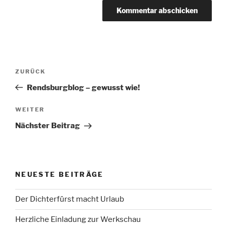
Beitragsnavigation
Vorheriger
ZURÜCK
Beitrag
Rendsburgblog – gewusst wie!
Nächster
WEITER
Beitrag
Nächster Beitrag
NEUESTE BEITRÄGE
Der Dichterfürst macht Urlaub
Herzliche Einladung zur Werkschau