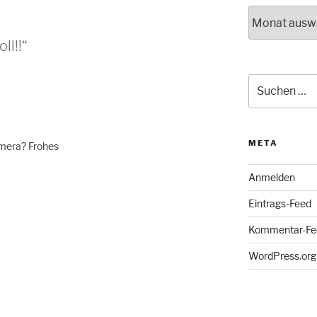
Archiv
ll!!“
Suche
nach:
META
omera? Frohes
Anmelden
Eintrags-Feed
Kommentar-Fe
WordPress.org