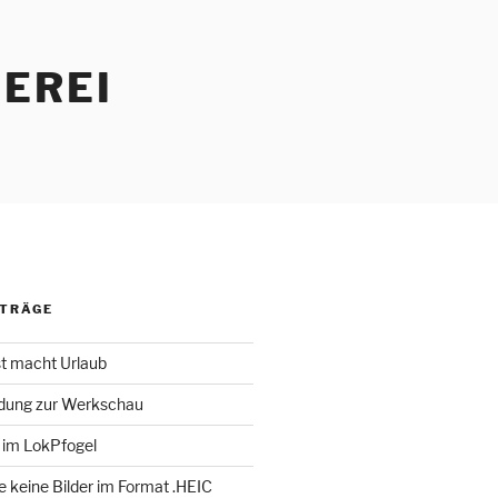
EREI
ITRÄGE
st macht Urlaub
adung zur Werkschau
 im LokPfogel
te keine Bilder im Format .HEIC