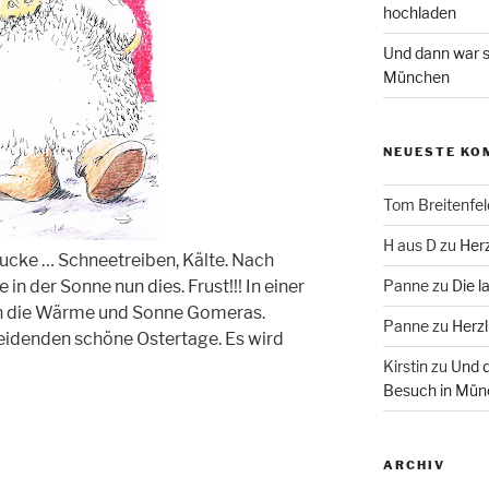
hochladen
Und dann war s
München
NEUESTE KO
Tom Breitenfel
H aus D
zu
Herz
ucke … Schneetreiben, Kälte. Nach
Panne
zu
Die l
 der Sonne nun dies. Frust!!! In einer
n die Wärme und Sonne Gomeras.
Panne
zu
Herzl
leidenden schöne Ostertage. Es wird
Kirstin
zu
Und d
Besuch in Mün
ARCHIV