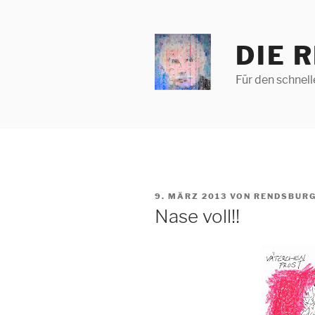
Zum
Inhalt
springen
DIE 
Für den schnel
VERÖFFENTLICHT
9. MÄRZ 2013
VON
RENDSBURG
AM
Nase voll!!