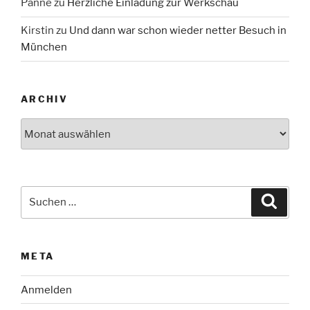
Panne
zu
Herzliche Einladung zur Werkschau
Kirstin
zu
Und dann war schon wieder netter Besuch in
München
ARCHIV
Archiv
Suche
Suche
nach:
META
Anmelden