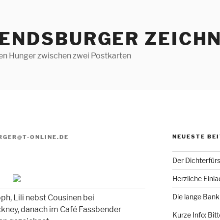
RENDSBURGER ZEICHN
len Hunger zwischen zwei Postkarten
NEUESTE BE
RGER@T-ONLINE.DE
Der Dichterfür
Herzliche Einl
Die lange Bank
oph, Lili nebst Cousinen bei
kney, danach im Café Fassbender
Kurze Info: Bit