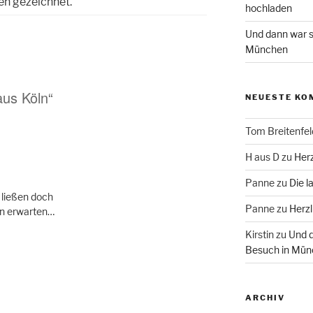
en gezeichnet.
hochladen
Und dann war s
München
aus Köln“
NEUESTE KO
Tom Breitenfel
H aus D
zu
Herz
Panne
zu
Die l
 ließen doch
Panne
zu
Herzl
en erwarten…
Kirstin
zu
Und d
Besuch in Mün
ARCHIV