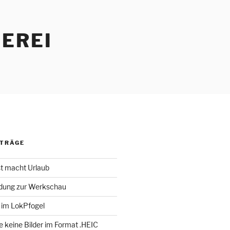
EREI
ITRÄGE
st macht Urlaub
adung zur Werkschau
 im LokPfogel
te keine Bilder im Format .HEIC