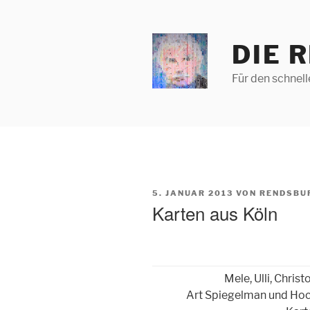
Zum
Inhalt
springen
DIE 
Für den schnel
VERÖFFENTLICHT
5. JANUAR 2013
VON
RENDSBU
AM
Karten aus Köln
Mele, Ulli, Christ
Art Spiegelman und Hoc