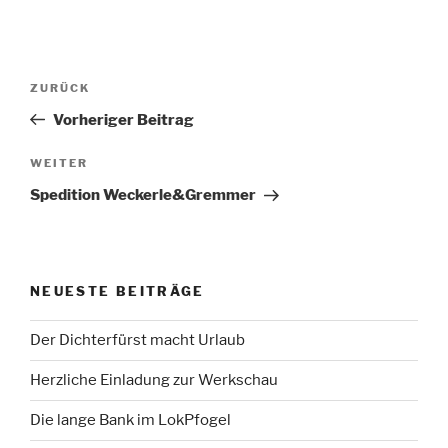
Beitragsnavigation
Vorheriger
ZURÜCK
Beitrag
Vorheriger Beitrag
Nächster
WEITER
Beitrag
Spedition Weckerle&Gremmer
NEUESTE BEITRÄGE
Der Dichterfürst macht Urlaub
Herzliche Einladung zur Werkschau
Die lange Bank im LokPfogel