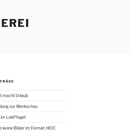
EREI
ITRÄGE
st macht Urlaub
adung zur Werkschau
 im LokPfogel
te keine Bilder im Format .HEIC