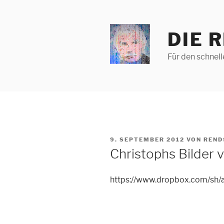
Zum
Inhalt
springen
DIE 
Für den schnel
VERÖFFENTLICHT
9. SEPTEMBER 2012
VON
REND
AM
Christophs Bilder 
https://www.dropbox.com/s