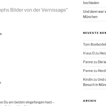
hochladen
ophs Bilder von der Vernissage“
Und dann war s
München
NEUESTE KO
HR
Tom Breitenfel
H aus D
zu
Herz
Panne
zu
Die l
Panne
zu
Herzl
Kirstin
zu
Und d
R
Besuch in Mün
ARCHIV
licke Du am besten eingefangen hast –