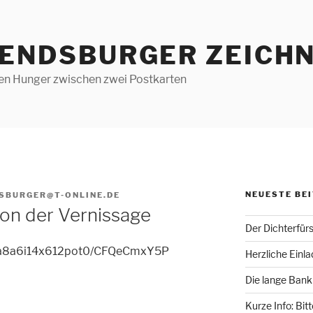
RENDSBURGER ZEICHN
len Hunger zwischen zwei Postkarten
NEUESTE BE
SBURGER@T-ONLINE.DE
von der Vernissage
Der Dichterfür
h/a8a6i14x612pot0/CFQeCmxY5P
Herzliche Einl
Die lange Bank
Kurze Info: Bit