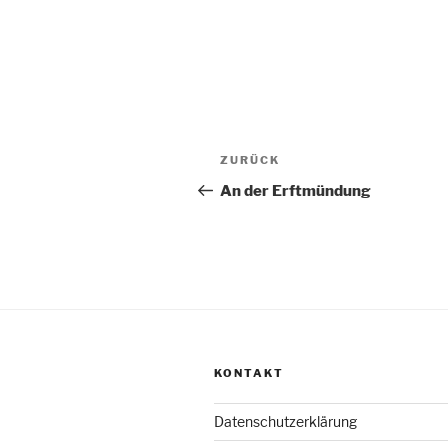
Beitragsnavigation
Vorheriger
ZURÜCK
Beitrag
An der Erftmündung
KONTAKT
Datenschutzerklärung