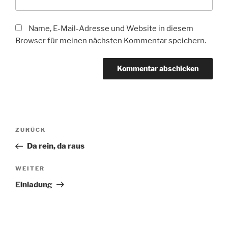
Name, E-Mail-Adresse und Website in diesem
Browser für meinen nächsten Kommentar speichern.
Beitragsnavigation
Vorheriger
ZURÜCK
Beitrag
Da rein, da raus
Nächster
WEITER
Beitrag
Einladung