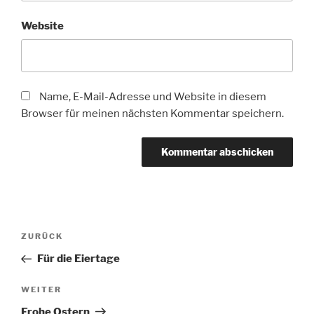
Website
Name, E-Mail-Adresse und Website in diesem
Browser für meinen nächsten Kommentar speichern.
Beitragsnavigation
Vorheriger
ZURÜCK
Beitrag
Für die Eiertage
Nächster
WEITER
Beitrag
Frohe Ostern