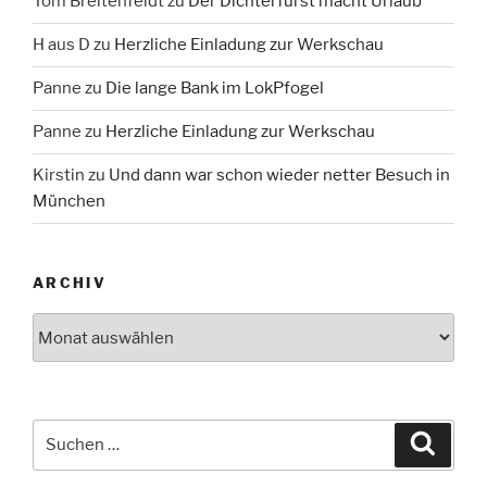
Tom Breitenfeldt
zu
Der Dichterfürst macht Urlaub
H aus D
zu
Herzliche Einladung zur Werkschau
Panne
zu
Die lange Bank im LokPfogel
Panne
zu
Herzliche Einladung zur Werkschau
Kirstin
zu
Und dann war schon wieder netter Besuch in
München
ARCHIV
Archiv
Suche
Suche
nach: