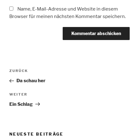
Name, E-Mail-Adresse und Website in diesem
Browser für meinen nächsten Kommentar speichern.
Beitragsnavigation
Vorheriger
ZURÜCK
Beitrag
Da schau her
Nächster
WEITER
Beitrag
Ein Schlag
NEUESTE BEITRÄGE