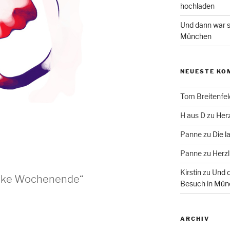
hochladen
Und dann war s
München
NEUESTE KO
Tom Breitenfel
H aus D
zu
Herz
Panne
zu
Die l
Panne
zu
Herzl
Kirstin
zu
Und d
 like Wochenende“
Besuch in Mün
ARCHIV