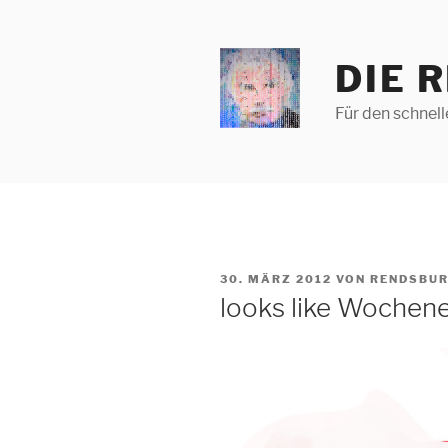
Zum
Inhalt
springen
DIE 
Für den schnel
VERÖFFENTLICHT
30. MÄRZ 2012
VON
RENDSBUR
AM
looks like Wochen