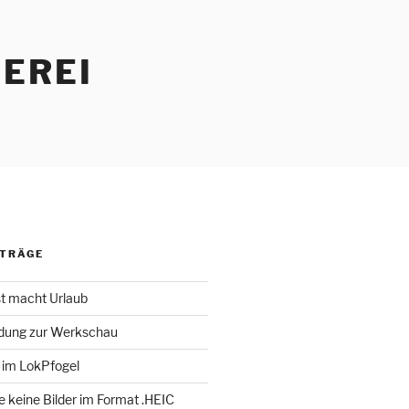
EREI
ITRÄGE
st macht Urlaub
adung zur Werkschau
 im LokPfogel
te keine Bilder im Format .HEIC