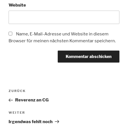
Website
Name, E-Mail-Adresse und Website in diesem
Browser für meinen nächsten Kommentar speichern.
Beitragsnavigation
Vorheriger
ZURÜCK
Beitrag
Reverenz an CG
Nächster
WEITER
Beitrag
Irgendwas fehlt noch