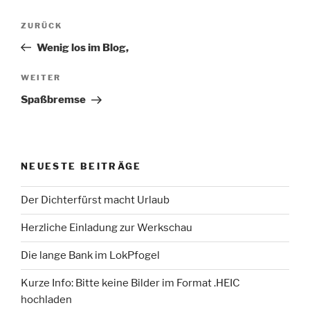
Beitragsnavigation
Vorheriger
ZURÜCK
Beitrag
Wenig los im Blog,
Nächster
WEITER
Beitrag
Spaßbremse
NEUESTE BEITRÄGE
Der Dichterfürst macht Urlaub
Herzliche Einladung zur Werkschau
Die lange Bank im LokPfogel
Kurze Info: Bitte keine Bilder im Format .HEIC
hochladen