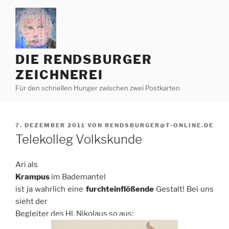
Zum
Inhalt
springen
DIE RENDSBURGER
ZEICHNEREI
Für den schnellen Hunger zwischen zwei Postkarten
VERÖFFENTLICHT
7. DEZEMBER 2011
VON
RENDSBURGER@T-ONLINE.DE
AM
Telekolleg Volkskunde
Ari als
Krampus
im Bademantel
ist ja wahrlich eine
furchteinflößende
Gestalt! Bei uns
sieht der
Begleiter des Hl. Nikolaus so aus: