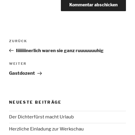
Beitragsnavigation
Vorheriger
ZURÜCK
Beitrag
Iiiiiiiinerlich waren sie ganz ruuuuuuuhig
Nächster
WEITER
Beitrag
Gastdozent
NEUESTE BEITRÄGE
Der Dichterfürst macht Urlaub
Herzliche Einladung zur Werkschau