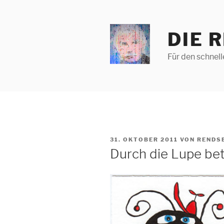
Zum
Inhalt
springen
DIE 
Für den schnel
VERÖFFENTLICHT
31. OKTOBER 2011
VON
RENDS
AM
Durch die Lupe be