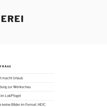
EREI
ITRÄGE
st macht Urlaub
adung zur Werkschau
 im LokPfogel
te keine Bilder im Format .HEIC