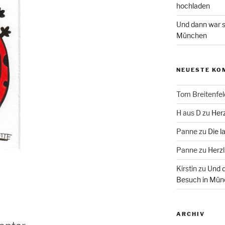
hochladen
Und dann war s
München
NEUESTE KO
Tom Breitenfel
H aus D
zu
Herz
Panne
zu
Die l
Panne
zu
Herzl
Kirstin
zu
Und d
Besuch in Mün
ARCHIV