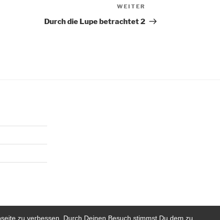
WEITER
Nächster
Beitrag
Durch die Lupe betrachtet 2
bseite zu verbessen. Durch Deinen Besuch stimmst Du dem zu.