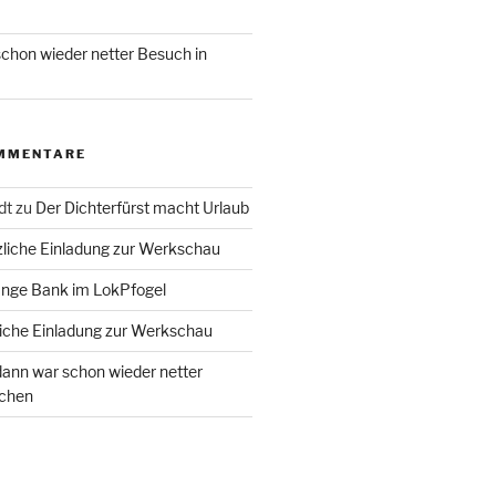
chon wieder netter Besuch in
MMENTARE
dt
zu
Der Dichterfürst macht Urlaub
liche Einladung zur Werkschau
ange Bank im LokPfogel
iche Einladung zur Werkschau
ann war schon wieder netter
chen