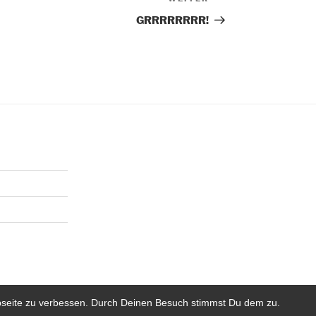
Nächster
Beitrag
GRRRRRRRR!
bseite zu verbessen. Durch Deinen Besuch stimmst Du dem zu.