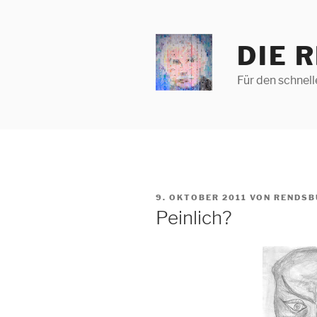
Zum
Inhalt
springen
DIE 
Für den schnel
VERÖFFENTLICHT
9. OKTOBER 2011
VON
RENDSB
AM
Peinlich?