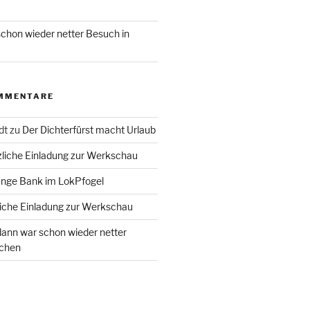
chon wieder netter Besuch in
MMENTARE
dt
zu
Der Dichterfürst macht Urlaub
liche Einladung zur Werkschau
ange Bank im LokPfogel
iche Einladung zur Werkschau
ann war schon wieder netter
chen