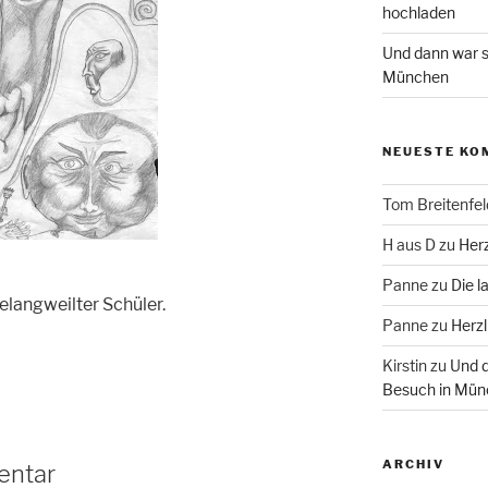
hochladen
Und dann war s
München
NEUESTE KO
Tom Breitenfel
H aus D
zu
Herz
Panne
zu
Die l
elangweilter Schüler.
Panne
zu
Herzl
Kirstin
zu
Und d
Besuch in Mün
ARCHIV
entar