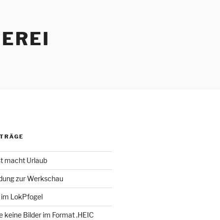
EREI
ITRÄGE
st macht Urlaub
adung zur Werkschau
 im LokPfogel
te keine Bilder im Format .HEIC