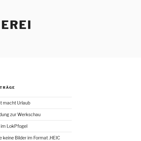
EREI
ITRÄGE
st macht Urlaub
adung zur Werkschau
 im LokPfogel
te keine Bilder im Format .HEIC