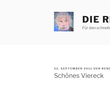
Zum
Inhalt
springen
DIE 
Für den schnel
VERÖFFENTLICHT
22. SEPTEMBER 2011
VON
REN
AM
Schönes Viereck