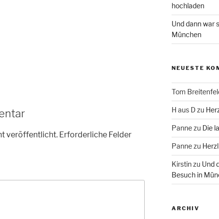
hochladen
Und dann war s
München
NEUESTE KO
Tom Breitenfel
H aus D
zu
Herz
entar
Panne
zu
Die l
t veröffentlicht.
Erforderliche Felder
Panne
zu
Herzl
Kirstin
zu
Und d
Besuch in Mün
ARCHIV