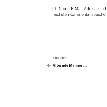
Name, E-Mail-Adresse und 
nächsten Kommentar speicher
Beitragsnavigation
Vorheriger
ZURÜCK
Beitrag
Alternde Männer …