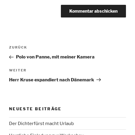
Beitragsnavigation
Vorheriger
ZURÜCK
Beitrag
Polo von Panne, mit meiner Kamera
Nächster
WEITER
Beitrag
Herr Kruse expandiert nach Dänemark
NEUESTE BEITRÄGE
Der Dichterfürst macht Urlaub