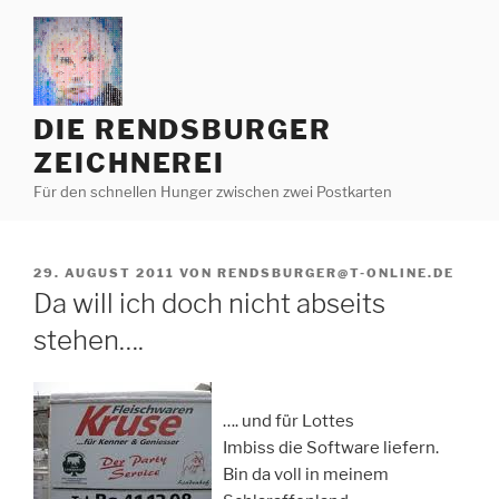
Zum
Inhalt
springen
DIE RENDSBURGER
ZEICHNEREI
Für den schnellen Hunger zwischen zwei Postkarten
VERÖFFENTLICHT
29. AUGUST 2011
VON
RENDSBURGER@T-ONLINE.DE
AM
Da will ich doch nicht abseits
stehen….
…. und für Lottes
Imbiss die Software liefern.
Bin da voll in meinem