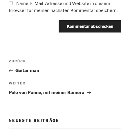
Name, E-Mail-Adresse und Website in diesem
Browser für meinen nächsten Kommentar speichern.
Beitragsnavigation
Vorheriger
ZURÜCK
Beitrag
Guitar man
Nächster
WEITER
Beitrag
Polo von Panne, mit meiner Kamera
NEUESTE BEITRÄGE