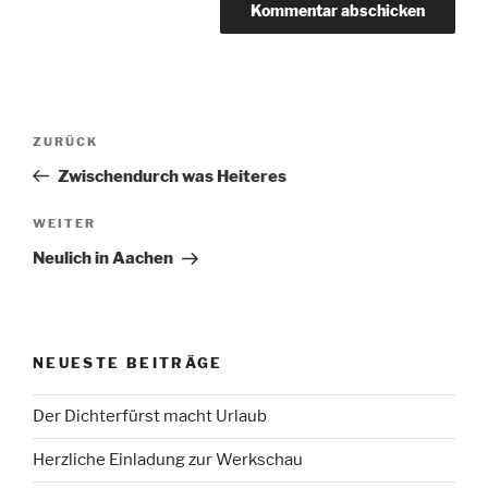
Beitragsnavigation
Vorheriger
ZURÜCK
Beitrag
Zwischendurch was Heiteres
Nächster
WEITER
Beitrag
Neulich in Aachen
NEUESTE BEITRÄGE
Der Dichterfürst macht Urlaub
Herzliche Einladung zur Werkschau