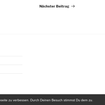
Beitrag
Nächster Beitrag
bseite zu verbessen. Durch Deinen Besuch stimmst Du dem zu.