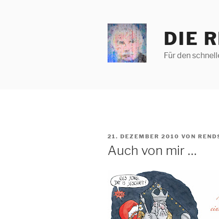
Zum
Inhalt
springen
DIE 
Für den schnel
VERÖFFENTLICHT
21. DEZEMBER 2010
VON
REND
AM
Auch von mir …