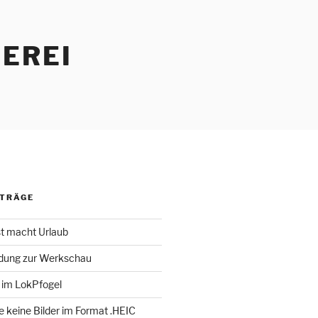
EREI
ITRÄGE
st macht Urlaub
adung zur Werkschau
 im LokPfogel
te keine Bilder im Format .HEIC