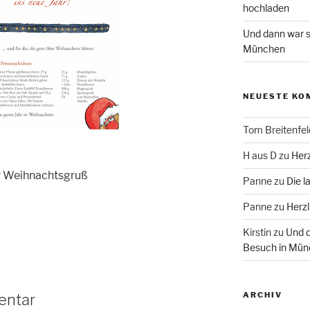
hochladen
Und dann war s
München
NEUESTE KO
Tom Breitenfel
H aus D
zu
Herz
er Weihnachtsgruß
Panne
zu
Die l
Panne
zu
Herzl
Kirstin
zu
Und d
Besuch in Mün
ARCHIV
entar