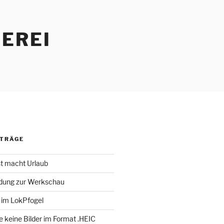
EREI
ITRÄGE
st macht Urlaub
adung zur Werkschau
 im LokPfogel
te keine Bilder im Format .HEIC