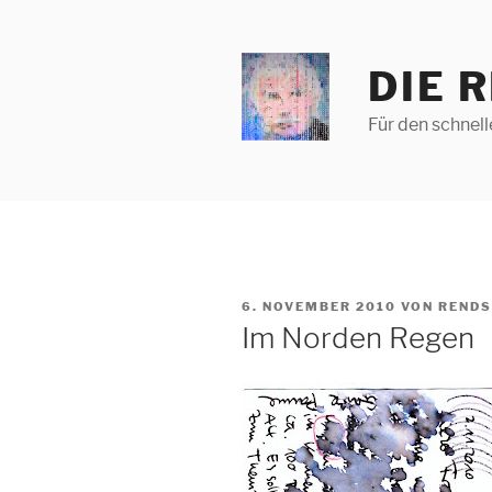
Zum
Inhalt
springen
DIE 
Für den schnel
VERÖFFENTLICHT
6. NOVEMBER 2010
VON
RENDS
AM
Im Norden Regen