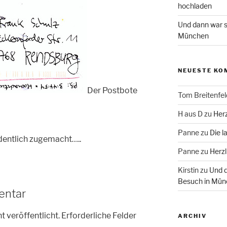
hochladen
Und dann war s
München
NEUESTE KO
Der Postbote
Tom Breitenfel
H aus D
zu
Herz
Panne
zu
Die l
dentlich zugemacht…..
Panne
zu
Herzl
Kirstin
zu
Und d
Besuch in Mün
entar
t veröffentlicht.
Erforderliche Felder
ARCHIV