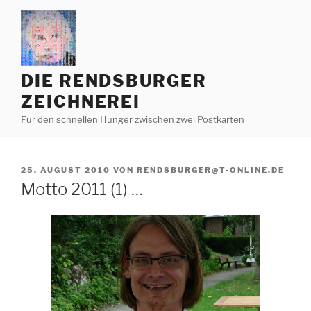
Zum
Inhalt
springen
DIE RENDSBURGER
ZEICHNEREI
Für den schnellen Hunger zwischen zwei Postkarten
VERÖFFENTLICHT
25. AUGUST 2010
VON
RENDSBURGER@T-ONLINE.DE
AM
Motto 2011 (1) …