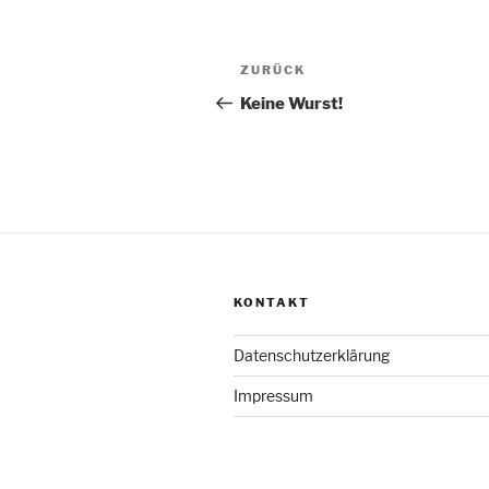
Beitragsnavigation
Vorheriger
ZURÜCK
Beitrag
Keine Wurst!
KONTAKT
Datenschutzerklärung
Impressum