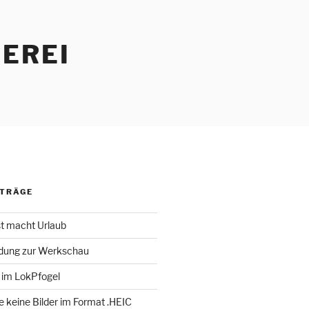
EREI
ITRÄGE
st macht Urlaub
adung zur Werkschau
 im LokPfogel
te keine Bilder im Format .HEIC