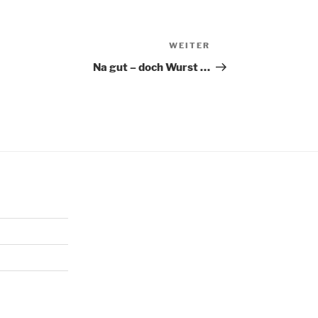
WEITER
Nächster
Beitrag
Na gut – doch Wurst …