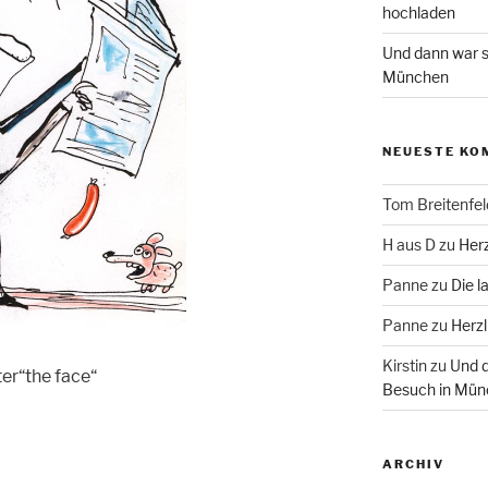
hochladen
Und dann war s
München
NEUESTE KO
Tom Breitenfel
H aus D
zu
Herz
Panne
zu
Die l
Panne
zu
Herzl
Kirstin
zu
Und d
ter“the face“
Besuch in Mün
ARCHIV