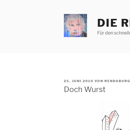
Zum
Inhalt
springen
DIE 
Für den schnel
VERÖFFENTLICHT
25. JUNI 2010
VON
RENDSBURG
AM
Doch Wurst