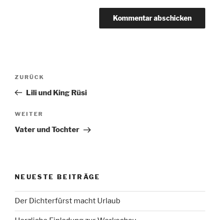
Beitragsnavigation
Vorheriger
ZURÜCK
Beitrag
Lili und King Rüsi
Nächster
WEITER
Beitrag
Vater und Tochter
NEUESTE BEITRÄGE
Der Dichterfürst macht Urlaub