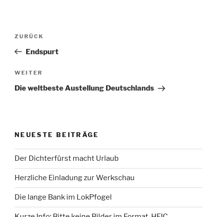
Beitragsnavigation
Vorheriger
ZURÜCK
Beitrag
Endspurt
Nächster
WEITER
Beitrag
Die weltbeste Austellung Deutschlands
NEUESTE BEITRÄGE
Der Dichterfürst macht Urlaub
Herzliche Einladung zur Werkschau
Die lange Bank im LokPfogel
Kurze Info: Bitte keine Bilder im Format .HEIC