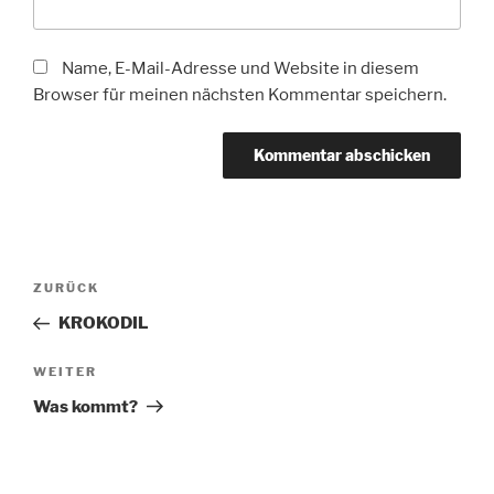
Name, E-Mail-Adresse und Website in diesem
Browser für meinen nächsten Kommentar speichern.
Beitragsnavigation
Vorheriger
ZURÜCK
Beitrag
KROKODIL
Nächster
WEITER
Beitrag
Was kommt?