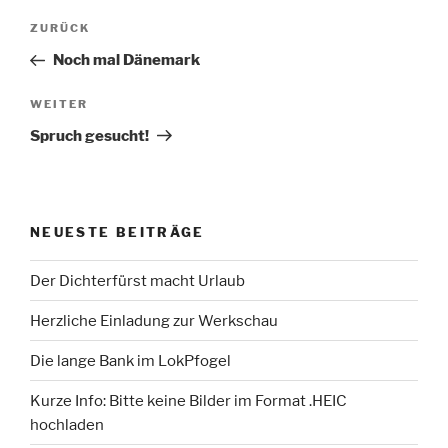
Beitragsnavigation
Vorheriger
ZURÜCK
Beitrag
Noch mal Dänemark
Nächster
WEITER
Beitrag
Spruch gesucht!
NEUESTE BEITRÄGE
Der Dichterfürst macht Urlaub
Herzliche Einladung zur Werkschau
Die lange Bank im LokPfogel
Kurze Info: Bitte keine Bilder im Format .HEIC
hochladen