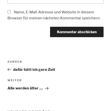
Name, E-Mail-Adresse und Website in diesem
Browser für meinen nächsten Kommentar speichern.
Beitragsnavigation
Vorheriger
ZURÜCK
Beitrag
dafür hätt ich gern Zeit
Nächster
WEITER
Beitrag
Alle werden älter …