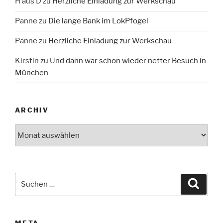
H aus D
zu
Herzliche Einladung zur Werkschau
Panne
zu
Die lange Bank im LokPfogel
Panne
zu
Herzliche Einladung zur Werkschau
Kirstin
zu
Und dann war schon wieder netter Besuch in
München
ARCHIV
Archiv
Suche
Suche
nach:
META