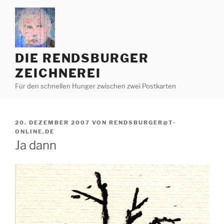
Zum
Inhalt
springen
DIE RENDSBURGER
ZEICHNEREI
Für den schnellen Hunger zwischen zwei Postkarten
VERÖFFENTLICHT
20. DEZEMBER 2007
VON
RENDSBURGER@T-
AM
ONLINE.DE
Ja dann