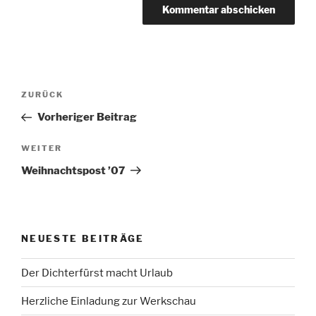
Beitragsnavigation
Vorheriger
ZURÜCK
Beitrag
Vorheriger Beitrag
Nächster
WEITER
Beitrag
Weihnachtspost ’07
NEUESTE BEITRÄGE
Der Dichterfürst macht Urlaub
Herzliche Einladung zur Werkschau