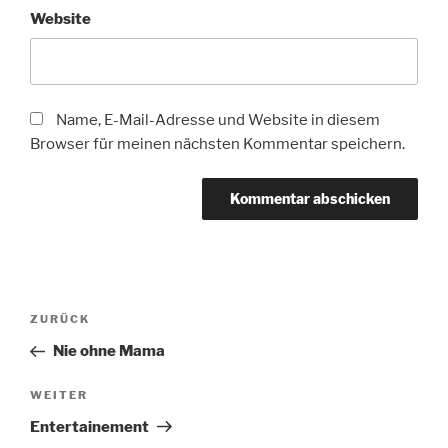
Website
Name, E-Mail-Adresse und Website in diesem
Browser für meinen nächsten Kommentar speichern.
Beitragsnavigation
Vorheriger
ZURÜCK
Beitrag
Nie ohne Mama
Nächster
WEITER
Beitrag
Entertainement