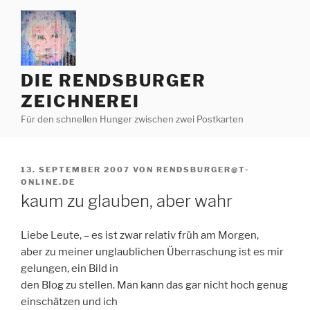
Zum
Inhalt
springen
DIE RENDSBURGER
ZEICHNEREI
Für den schnellen Hunger zwischen zwei Postkarten
VERÖFFENTLICHT
13. SEPTEMBER 2007
VON
RENDSBURGER@T-
AM
ONLINE.DE
kaum zu glauben, aber wahr
Liebe Leute, – es ist zwar relativ früh am Morgen,
aber zu meiner unglaublichen Überraschung ist es mir
gelungen, ein Bild in
den Blog zu stellen. Man kann das gar nicht hoch genug
einschätzen und ich