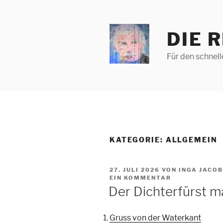
Zum
Inhalt
springen
DIE 
Für den schnel
KATEGORIE:
ALLGEMEIN
VERÖFFENTLICHT
27. JULI 2026
VON INGA JACO
AM
EIN KOMMENTAR
Der Dichterfürst m
Gruss von der Waterkant