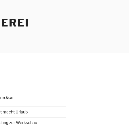
EREI
ITRÄGE
st macht Urlaub
adung zur Werkschau