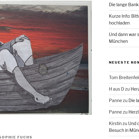
Die lange Bank
Kurze Info: Bit
hochladen
Und dann war s
München
NEUESTE KO
Tom Breitenfel
H aus D
zu
Herz
Panne
zu
Die l
Panne
zu
Herzl
Kirstin
zu
Und d
Besuch in Mün
SOPHIE FUCHS