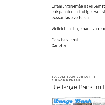
Erfahrungsgemäß ist es Sams
entspannter und ruhiger, weil 
besser Tage verteilen.
Vielleicht hat ja jemand von 
Ganz herzlichst
Carlotta
VERÖFFENTLICHT
20. JULI 2026
VON LOTTE
AM
EIN KOMMENTAR
Die lange Bank im 