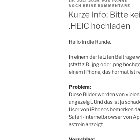
VERÖFFENTLICHT
19. JULI 2026
VON PANNE
AM
NOCH KEINE KOMMENTARE
Kurze Info: Bitte k
.HEIC hochladen
Hallo in die Runde.
In einem der letzten Beiträge 
(statt z.B. .jpg oder .png hoc
einem iPhone, das Format ist re
Problem:
Diese Bilder werden von vielen
angezeigt. Und das ist ja schad
User von iPhones bemerken das 
Safari-Internetbrowser von App
astrein anzeigt.
Vorschlag: