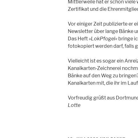
Mittlerweile hat er schon viele
Zertifikat und die Ehrenmitgli
Vor einiger Zeit publizierte er
Newsletter über lange Bänke u
Das Heft
»LokPfogel«
bringe ic
fotokopiert werden darf, falls
Vielleicht ist es sogar ein Anre
Kanalkarten-Zeichnerei nochma
Bänke auf den Weg zu bringen?
Kanalkarten mit, die ihr im La
Vorfreudig grüßt aus Dortmun
Lotte