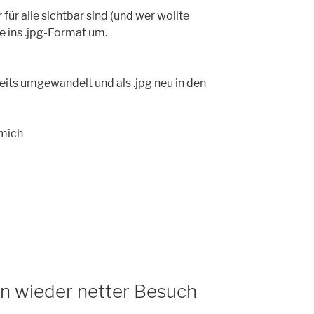
 für alle sichtbar sind (und wer wollte
te ins .jpg-Format um.
eits umgewandelt und als .jpg neu in den
 mich
n wieder netter Besuch