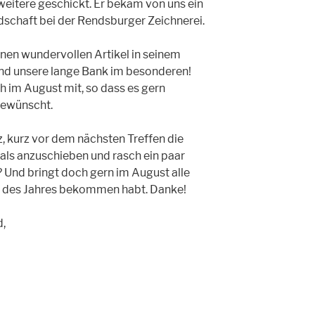
 weitere geschickt. Er bekam von uns ein
edschaft bei der Rendsburger Zeichnerei.
 einen wundervollen Artikel in seinem
nd unsere lange Bank im besonderen!
h im August mit, so dass es gern
 gewünscht.
iz, kurz vor dem nächsten Treffen die
ls anzuschieben und rasch ein paar
 Und bringt doch gern im August alle
uf des Jahres bekommen habt. Danke!
d,