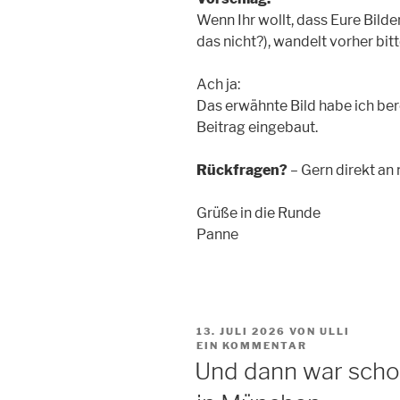
Wenn Ihr wollt, dass Eure Bilder
das nicht?), wandelt vorher bit
Ach ja:
Das erwähnte Bild habe ich ber
Beitrag eingebaut.
Rückfragen?
– Gern direkt an
Grüße in die Runde
Panne
VERÖFFENTLICHT
13. JULI 2026
VON ULLI
AM
EIN KOMMENTAR
Und dann war scho